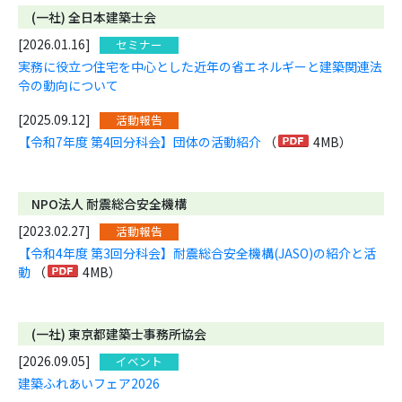
(一社) 全日本建築士会
[2026.01.16]
セミナー
実務に役立つ住宅を中心とした近年の省エネルギーと建築関連法
令の動向について
[2025.09.12]
活動報告
【令和7年度 第4回分科会】団体の活動紹介
（
4MB）
NPO法人 耐震総合安全機構
[2023.02.27]
活動報告
【令和4年度 第3回分科会】耐震総合安全機構(JASO)の紹介と活
動
（
4MB）
(一社) 東京都建築士事務所協会
[2026.09.05]
イベント
建築ふれあいフェア2026