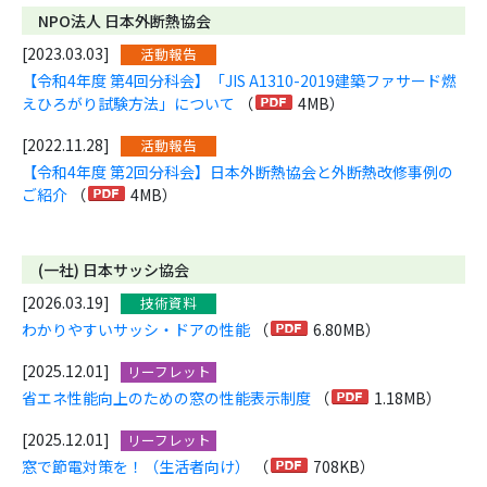
NPO法人 日本外断熱協会
[2023.03.03]
活動報告
【令和4年度 第4回分科会】「JIS A1310-2019建築ファサード燃
えひろがり試験方法」について
（
4MB）
[2022.11.28]
活動報告
【令和4年度 第2回分科会】日本外断熱協会と外断熱改修事例の
ご紹介
（
4MB）
(一社) 日本サッシ協会
[2026.03.19]
技術資料
わかりやすいサッシ・ドアの性能
（
6.80MB）
[2025.12.01]
リーフレット
省エネ性能向上のための窓の性能表示制度
（
1.18MB）
[2025.12.01]
リーフレット
窓で節電対策を！（生活者向け）
（
708KB）