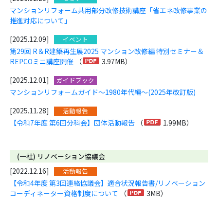
マンションリフォーム共用部分改修技術講座「省エネ改修事業の
推進対応について」
[2025.12.09]
イベント
第29回 R＆R建築再生展2025 マンション改修編 特別セミナー＆
REPCOミニ講座開催
（
3.97MB）
[2025.12.01]
ガイドブック
マンションリフォームガイド～1980年代編～(2025年改訂版)
[2025.11.28]
活動報告
【令和7年度 第6回分科会】団体活動報告
（
1.99MB）
(一社) リノベーション協議会
[2022.12.16]
活動報告
【令和4年度 第3回連絡協議会】適合状況報告書/リノベーション
コーディネーター資格制度について
（
3MB）