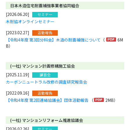
日本木造住宅耐震補強事業者協同組合
[2026.06.20]
セミナー
木耐協オンラインセミナー
[2023.02.27]
活動報告
【令和4年度 第3回分科会】木造の耐震補強について
（
6M
B）
(一社) マンション計画修繕施工協会
[2025.11.19]
講習会
カーボンニュートラル改修の調査研究報告会
[2022.09.16]
活動報告
【令和4年度 第2回連絡協議会】団体活動報告
（
2MB）
(一社) マンションリフォーム推進協議会
[2026.02.26]
セミナー