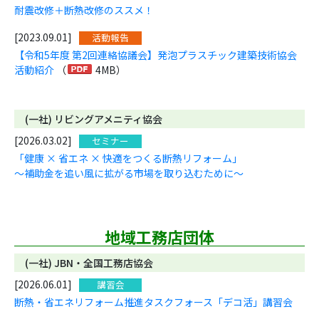
耐震改修＋断熱改修のススメ！
[2023.09.01]
活動報告
【令和5年度 第2回連絡協議会】発泡プラスチック建築技術協会
活動紹介
（
4MB）
(一社) リビングアメニティ協会
[2026.03.02]
セミナー
「健康 × 省エネ × 快適をつくる断熱リフォーム」
～補助金を追い風に拡がる市場を取り込むために～
地域工務店団体
(一社) JBN・全国工務店協会
[2026.06.01]
講習会
断熱・省エネリフォーム推進タスクフォース「デコ活」講習会