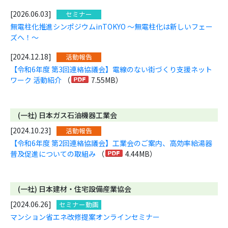
[2026.06.03]
セミナー
無電柱化推進シンポジウムinTOKYO ～無電柱化は新しいフェー
ズへ！～
[2024.12.18]
活動報告
【令和6年度 第3回連絡協議会】電線のない街づくり支援ネット
ワーク 活動紹介
（
7.55MB）
(一社) 日本ガス石油機器工業会
[2024.10.23]
活動報告
【令和6年度 第2回連絡協議会】工業会のご案内、高効率給湯器
普及促進についての取組み
（
4.44MB）
(一社) 日本建材・住宅設備産業協会
[2024.06.26]
セミナー動画
マンション省エネ改修提案オンラインセミナー