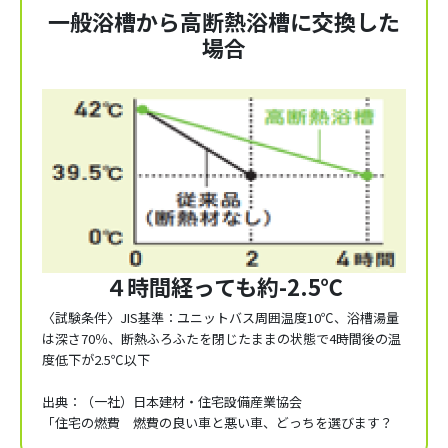
一般浴槽から高断熱浴槽に交換した
場合
４時間経っても約-2.5℃
〈試験条件〉JIS基準：ユニットバス周囲温度10℃、浴槽湯量
は深さ70％、断熱ふろふたを閉じたままの状態で4時間後の温
度低下が2.5℃以下
出典：（一社）日本建材・住宅設備産業協会
「住宅の燃費 燃費の良い車と悪い車、どっちを選びます？