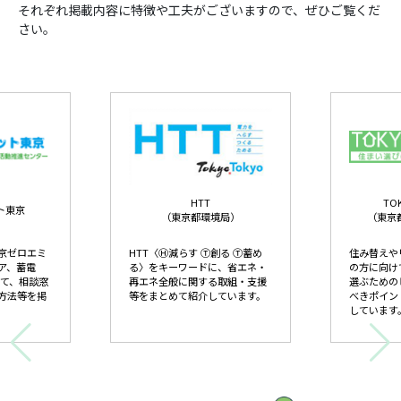
それぞれ掲載内容に特徴や工夫がございますので、ぜひご覧くだ
さい。
HTT
TO
ト東京
（東京都環境局）
（東京
京ゼロエミ
HTT〈Ⓗ減らす Ⓣ創る Ⓣ蓄め
住み替えや
ア、蓄電
る〉をキーワードに、省エネ・
の方に向け
いて、相談窓
再エネ全般に関する取組・支援
選ぶための
方法等を掲
等をまとめて紹介しています。
べきポイン
しています