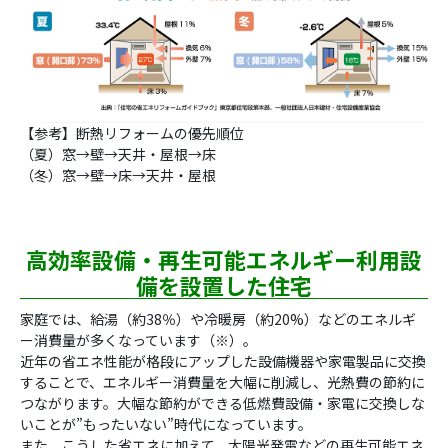
【参考】断熱リフォームの優先順位
（夏）窓→壁→天井・屋根→床
（冬）窓→壁→床→天井・屋根
高効率設備・再生可能エネルギー利用設
備を設置した住宅
家庭では、給湯（約38％）や冷暖房（約20%）などのエネルギ
ー消費量が多くなっています（※）。
近年の省エネ性能が格段にアップした設備機器や家電製品に交換
することで、エネルギー消費量を大幅に削減し、光熱費の節約に
つながります。大幅な節約ができる低燃費設備・家電に交換しな
いことが”もったいない”時代になっています。
また、こうした省エネに加えて、太陽光発電などの再生可能エネ