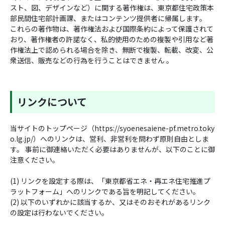
スト、図、デザインなど）に関する著作権は、東京都住宅政策本
部民間住宅部計画課、またはコンテンツ提供者に帰属します。
これらの著作物は、著作権法および国際条約によって保護されて
おり、著作権者の許諾なく、私的使用のための複製や引用など著
作権法上で認められる場合を除き、無断で複製、転載、改変、公
衆送信、販売などの行為を行うことはできません 。
リンクについて
当サイトのトップページ（https://syoenesaiene-pf.metro.toky
o.lg.jp/）へのリンクは、営利、非営利を問わず原則自由としま
す。 事前に御連絡いただく必要はありませんが、以下のことに御
注意ください。
(1) リンクを設定する際は、「東京都省エネ・再エネ住宅推進プ
ラットフォーム」へのリンクである旨を明記してください。
(2) 以下のいずれかに該当するか、又はそのおそれがあるリンク
の設定は行わないでください。