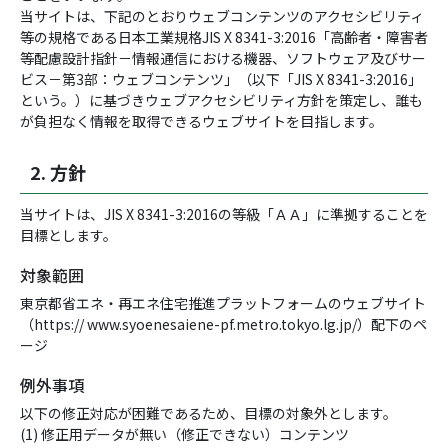
当サイトは、下記のとおりウェブコンテンツのアクセシビリティ
等の規格である日本工業規格JIS X 8341-3:2016「高齢者・障害者
等配慮設計指針－情報通信における機器、ソフトウェア及びサー
ビス－第3部：ウェブコンテンツ」（以下「JIS X 8341-3:2016」
という。）に基づきウェブアクセシビリティ方針を策定し、誰も
が負担なく情報を取得できるウェブサイトを目指します。
2. 方針
当サイトは、JIS X 8341-3:2016の等級「ＡＡ」に準拠することを
目標とします。
対象範囲
東京都省エネ・再エネ住宅推進プラットフォームのウェブサイト
（https:// www.syoenesaiene-pf.metro.tokyo.lg.jp/）配下のペ
ージ
例外事項
以下の修正対応が困難であるため、目標の対象外とします。
(1) 修正用データが無い（修正できない）コンテンツ