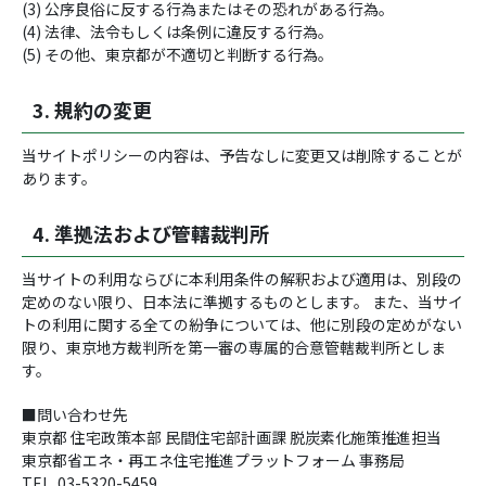
(3) 公序良俗に反する行為またはその恐れがある行為。
(4) 法律、法令もしくは条例に違反する行為。
(5) その他、東京都が不適切と判断する行為。
3. 規約の変更
当サイトポリシーの内容は、予告なしに変更又は削除することが
あります。
4. 準拠法および管轄裁判所
当サイトの利用ならびに本利用条件の解釈および適用は、別段の
定めのない限り、日本法に準拠するものとします。 また、当サイ
トの利用に関する全ての紛争については、他に別段の定めがない
限り、東京地方裁判所を第一審の専属的合意管轄裁判所としま
す。
■問い合わせ先
東京都 住宅政策本部 民間住宅部計画課 脱炭素化施策推進担当
東京都省エネ・再エネ住宅推進プラットフォーム 事務局
TEL. 03-5320-5459