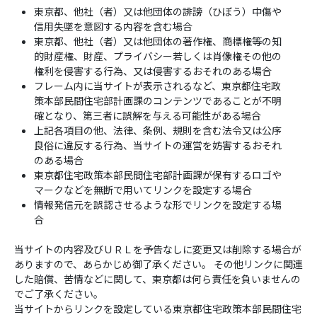
東京都、他社（者）又は他団体の誹謗（ひぼう）中傷や
信用失墜を意図する内容を含む場合
東京都、他社（者）又は他団体の著作権、商標権等の知
的財産権、財産、プライバシー若しくは肖像権その他の
権利を侵害する行為、又は侵害するおそれのある場合
フレーム内に当サイトが表示されるなど、東京都住宅政
策本部民間住宅部計画課のコンテンツであることが不明
確となり、第三者に誤解を与える可能性がある場合
上記各項目の他、法律、条例、規則を含む法令又は公序
良俗に違反する行為、当サイトの運営を妨害するおそれ
のある場合
東京都住宅政策本部民間住宅部計画課が保有するロゴや
マークなどを無断で用いてリンクを設定する場合
情報発信元を誤認させるような形でリンクを設定する場
合
当サイトの内容及びＵＲＬを予告なしに変更又は削除する場合が
ありますので、あらかじめ御了承ください。 その他リンクに関連
した賠償、苦情などに関して、東京都は何ら責任を負いませんの
でご了承ください。
当サイトからリンクを設定している東京都住宅政策本部民間住宅