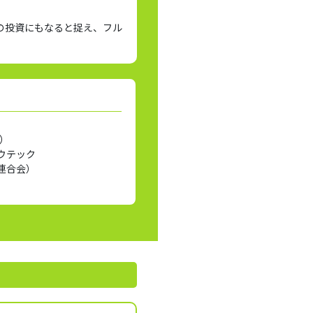
の投資にもなると捉え、フル
込）
ウテック
連合会）