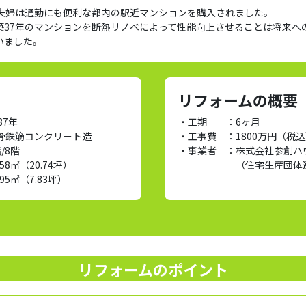
ご夫婦は通勤にも便利な都内の駅近マンションを購入されました。
築37年のマンションを断熱リノベによって性能向上させることは将来へ
いました。
リフォームの概要
87年
・工期 ：
6ヶ月
骨鉄筋コンクリート造
・工事費 ：
1800万円（税
/8階
・事業者 ：
株式会社参創ハ
.58㎡（20.74坪）
（住宅生産団体
.95㎡（7.83坪）
リフォームのポイント