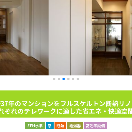
築37年のマンションをフルスケルトン断熱リノ
れぞれのテレワークに適した省エネ・快適空
ZEH水準
窓
断熱
給湯器
高効率設備