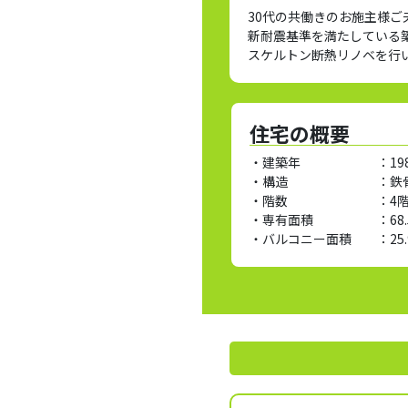
30代の共働きのお施主様
新耐震基準を満たしている
スケルトン断熱リノベを行
住宅の概要
・建築年 ：
19
・構造 ：
鉄
・階数 ：
4階
・専有面積 ：
68
・バルコニー面積 ：
25