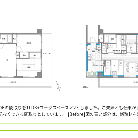
DKの間取りを1LDK+ワークスペース×2としました。ご夫婦とも仕事
なくできる間取りとしています。 [Before]図の青い部分は、断熱材