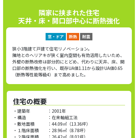
隣家に挟まれた住宅
天井・床・開口部中心に断熱強化
窓・ドア
断熱
耐震
狭小3階建て戸建て住宅リノベーション。
隣地とのヘリアキが狭く室内空間も有効活用したいため、
外壁の断熱改修は部分的にとどめ、代わりに天井、床、開
口部の断熱強化を行い、既存UA値1.11から設計UA値0.65
（断熱等性能等級4）まで高めました。
住宅の概要
・建築年 ：
2001年
・構造 ：
在来軸組工法
・敷地面積 ：
44.09㎡（13.36坪）
・１階床面積 ：
28.96㎡（8.78坪）
・２階床面積 ：
26.42㎡（8.01坪）