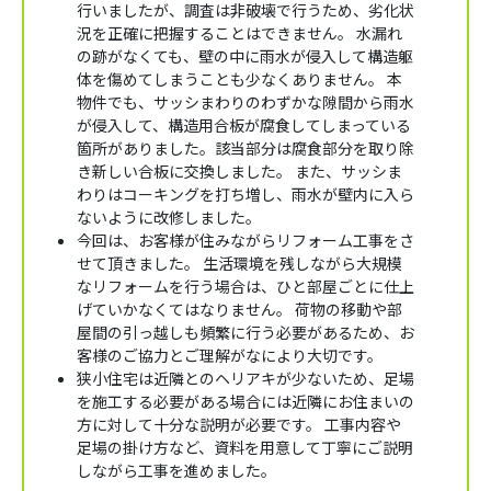
行いましたが、調査は非破壊で行うため、劣化状
況を正確に把握することはできません。 水漏れ
の跡がなくても、壁の中に雨水が侵入して構造躯
体を傷めてしまうことも少なくありません。 本
物件でも、サッシまわりのわずかな隙間から雨水
が侵入して、構造用合板が腐食してしまっている
箇所がありました。該当部分は腐食部分を取り除
き新しい合板に交換しました。 また、サッシま
わりはコーキングを打ち増し、雨水が壁内に入ら
ないように改修しました。
今回は、お客様が住みながらリフォーム工事をさ
せて頂きました。 生活環境を残しながら大規模
なリフォームを行う場合は、ひと部屋ごとに仕上
げていかなくてはなりません。 荷物の移動や部
屋間の引っ越しも頻繁に行う必要があるため、お
客様のご協力とご理解がなにより大切です。
狭小住宅は近隣とのヘリアキが少ないため、足場
を施工する必要がある場合には近隣にお住まいの
方に対して十分な説明が必要です。 工事内容や
足場の掛け方など、資料を用意して丁寧にご説明
しながら工事を進めました。