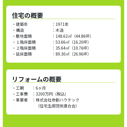
住宅の概要
・建築年 ：
1971年
・構造 ：
木造
・敷地面積 ：
148.62㎡（44.86坪）
・１階床面積 ：
53.66㎡（16.20坪）
・２階床面積 ：
35.64㎡（10.76坪）
・延床面積 ：
89.30㎡（26.96坪）
リフォームの概要
・工期 ：
6ヶ月
・工事費 ：
3200万円（税込）
・事業者 ：
株式会社参創ハウテック
（住宅生産団体連合会）