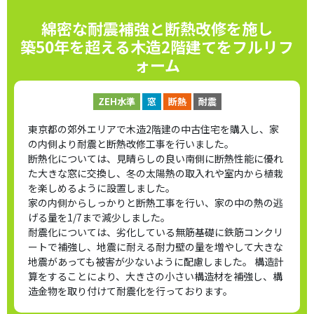
綿密な耐震補強と断熱改修を施し
築50年を超える木造2階建てをフルリフ
ォーム
ZEH水準
窓
断熱
耐震
東京都の郊外エリアで木造2階建の中古住宅を購入し、家
の内側より耐震と断熱改修工事を行いました。
断熱化については、見晴らしの良い南側に断熱性能に優れ
た大きな窓に交換し、冬の太陽熱の取入れや室内から植栽
を楽しめるように設置しました。
家の内側からしっかりと断熱工事を行い、家の中の熱の逃
げる量を1/7まで減少しました。
耐震化については、劣化している無筋基礎に鉄筋コンクリ
ートで補強し、地震に耐える耐力壁の量を増やして大きな
地震があっても被害が少ないように配慮しました。 構造計
算をすることにより、大きさの小さい構造材を補強し、構
造金物を取り付けて耐震化を行っております。