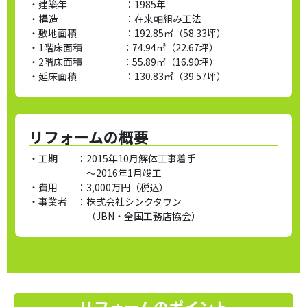
・建築年 ：
1985年
・構造 ：
在来軸組み工法
・敷地面積 ：
192.85㎡（58.33坪）
・1階床面積 ：
74.94㎡（22.67坪）
・2階床面積 ：
55.89㎡（16.90坪）
・延床面積 ：
130.83㎡（39.57坪）
リフォームの概要
・工期 ：
2015年10月解体工事着手
～2016年1月竣工
・費用 ：
3,000万円（税込）
・事業者 ：
株式会社シンクタウン
（JBN・全国工務店協会）
リフォームのポイント